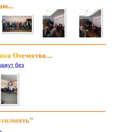
кажут без
е,