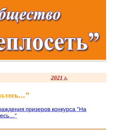
2021 г.
раждения призеров конкурса "На
тесь…"