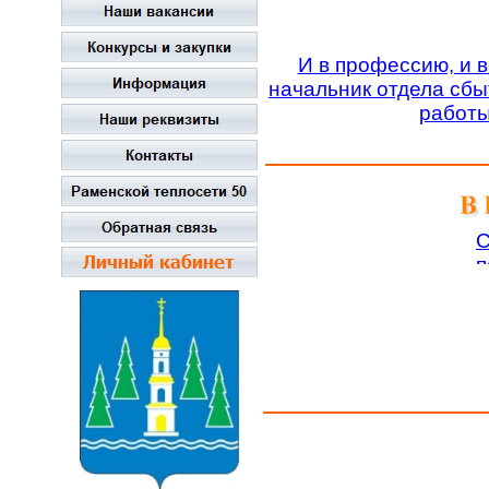
И в профессию, и в
начальник отдела сбы
работы
С
п