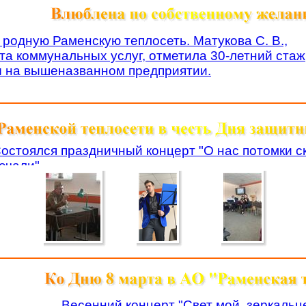
 родную Раменскую теплосеть. Матукова С. В.,
та коммунальных услуг, отметила 30-летний стаж
 на вышеназванном предприятии.
остоялся праздничный концерт "О нас потомки с
ечали".
Весенний концерт "Свет мой, зеркальц