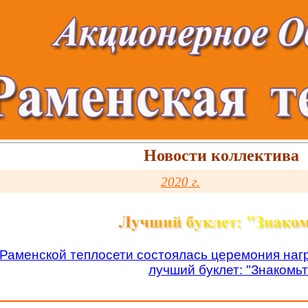
Новости коллектива
2020 г.
 Раменской теплосети состоялась церемония наг
лучший буклет: "Знакомь